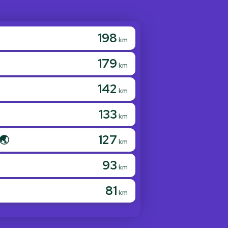
198
km
179
km
142
km
133
z
km
127
🌏
km
93
km
81
km