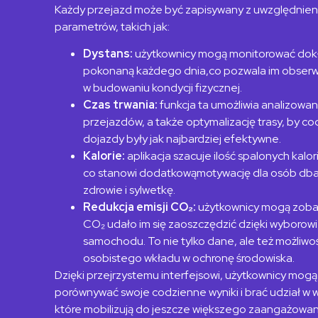
Każdy przejazd może być zapisywany z uwzględnie
parametrów, takich jak:
Dystans:
użytkownicy mogą monitorować dok
pokonaną każdego dnia,
co pozwala im obser
w budowaniu kondycji fizycznej.
Czas trwania:
funkcja ta umożliwia analizowa
przejazdów, a także
optymalizację trasy, by c
dojazdy były jak najbardziej efektywne.
Kalorie:
aplikacja szacuje ilość spalonych kalor
co stanowi dodatkową
motywację dla osób dba
zdrowie i sylwetkę.
Redukcja emisji CO
₂
:
użytkownicy mogą zobac
CO
₂
udało im się zaoszczędzić
dzięki wyborowi
samochodu. To nie tylko dane, ale też możliw
osobistego wkładu w ochronę środowiska.
Dzięki przejrzystemu interfejsowi, użytkownicy mogą
porównywać swoje codzienne
wyniki i brać udział w
które mobilizują do jeszcze większego zaangażowan