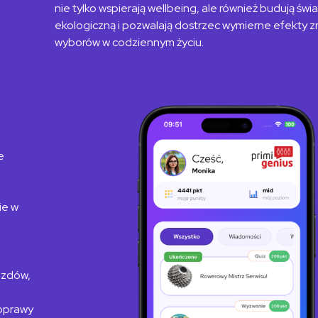
nie tylko wspierają wellbeing, ale również budują ś
ekologiczną i
pozwalają dostrzec wymierne efekty
wyborów w codziennym życiu.
e
ie w
azdów,
poprawy