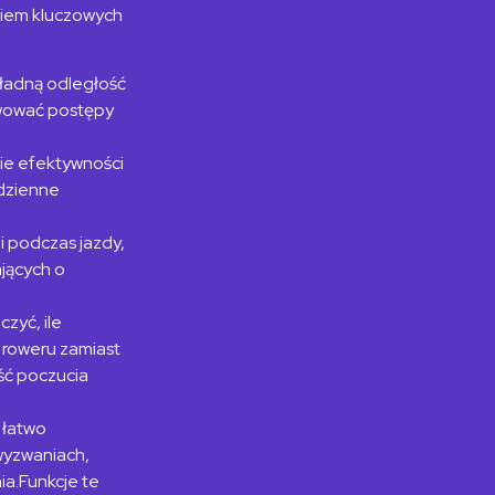
niem
kluczowych
ładną odległość
wować postępy
nie efektywności
odzienne
ii podczas jazdy,
jących o
zyć, ile
 roweru zamiast
ość
poczucia
 łatwo
 wyzwaniach,
ia.
Funkcje te