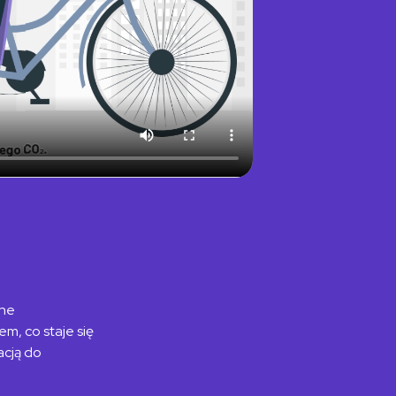
dne
m, co staje się
acją
do