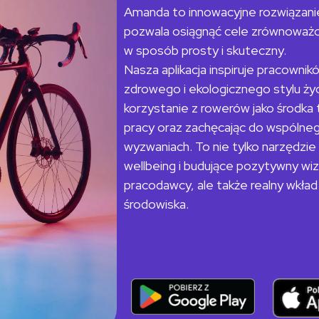
Amanda to innowacyjne rozwiązanie
pozwala osiągnąć cele
zrównoważo
w sposób prosty i skuteczny.
Nasza
aplikacja inspiruje pracowni
zdrowego i ekologicznego stylu
ży
korzystanie z rowerów jako środka
pracy oraz zachęcając do wspólneg
wyzwaniach. To nie
tylko narzędzie
wellbeing i budujące pozytywny
wi
pracodawcy, ale także realny wkła
środowiska.