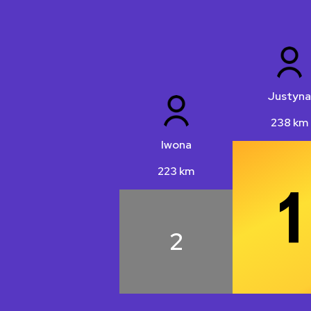
Justyna
238 km
Iwona
223 km
2