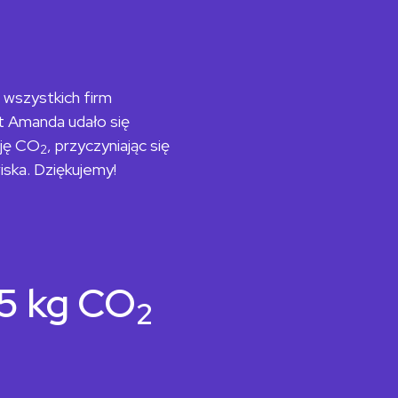
 wszystkich firm
t Amanda udało się
sję CO
, przyczyniając się
2
iska. Dziękujemy!
5 kg CO
2