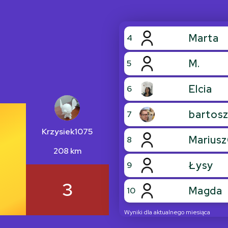
Marta
4
M.
5
Elcia
6
bartos
7
Krzysiek1075
Mariusz
8
208 km
Łysy
9
3
Magda
10
Wyniki dla aktualnego miesiąca