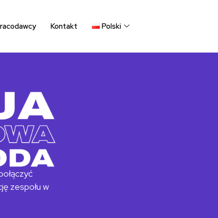
pracodawcy​
Kontakt
Polski
 połączyć
ację zespołu w