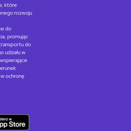
, które
nego rozwoju
ków do
cia, promując
 transportu do
o udziału w
 wspierające
zerunek
d w ochronę