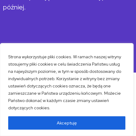
później.
Strona wykorzystuje pliki cookies. W ramach naszej witryny
stosujemy pliki cookies w celu świadczenia Państwu usług
na najwyższym poziomie, w tym w sposób dostosowany do
indywidualnych potrzeb. Korzystanie z witryny bez zmiany
Copyright © 2024 Primigenius sp. z o.o.
ustawień dotyczących cookies oznacza, że będą one
ul. Józefa Ignacego Kraszewskiego 1
zamieszczane w Państwa urządzeniu końcowym. Możecie
85-240 Bydgoszcz
Państwo dokonać w każdym czasie zmiany ustawień
dotyczących cookies.
tel.: 579 713 572​
Akceptuję